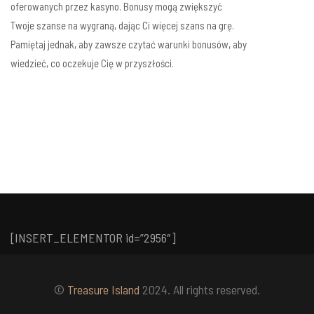
oferowanych przez kasyno. Bonusy mogą zwiększyć
Twoje szanse na wygraną, dając Ci więcej szans na grę.
Pamiętaj jednak, aby zawsze czytać warunki bonusów, aby
wiedzieć, co oczekuje Cię w przyszłości.
[INSERT_ELEMENTOR id=”2956″]
©
Treasure Island
2024. All rights reserved.