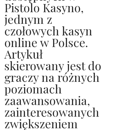
Obejmuje On
Pistolo Kasyno,
jednym z
Także Informac
czołowych kasyn
online w Polsce.
Na Temat Zasa
Artykuł
skierowany jest do
Obowiązujący
graczy na różnych
W Kasynie Pisto
poziomach
zaawansowania,
Które Mogą
zainteresowanych
zwiększeniem